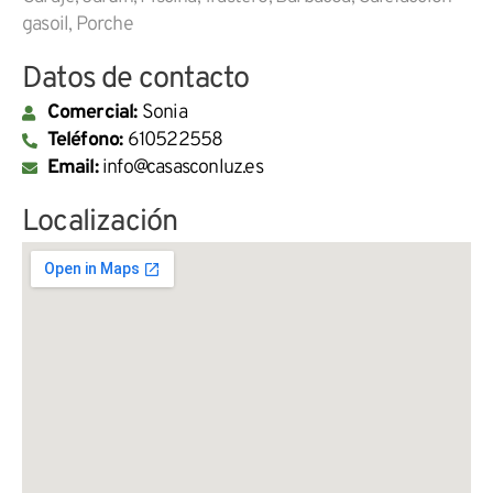
gasoil, Porche
Datos de contacto
Comercial:
Sonia
Teléfono:
610522558
Email:
info@casasconluz.es
Localización