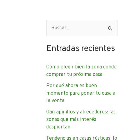
e Nosotros
Contacto
Blog – Artículos de interés
B
u
Entradas recientes
s
c
Cómo elegir bien la zona donde
a
comprar tu próxima casa
r
Por qué ahora es buen
p
momento para poner tu casa a
o
la venta
r
Garrapinillos y alrededores: las
:
zonas que más interés
despiertan
Tendencias en casas rústicas: lo