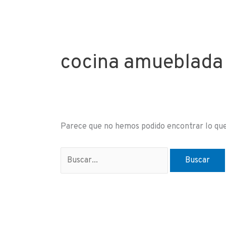
Ir
Buscar
al
por:
Nuestro método
El 
contenido
cocina amueblada
Parece que no hemos podido encontrar lo que