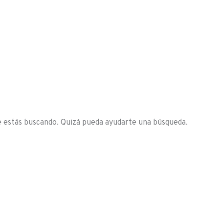
Entorno
Encuentra tu casa
Vendemos tu casa
Sobr
 estás buscando. Quizá pueda ayudarte una búsqueda.