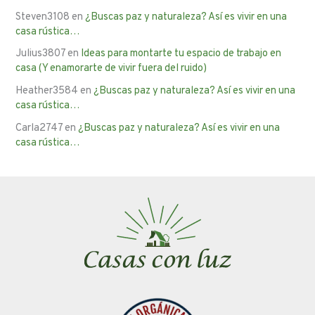
Steven3108
en
¿Buscas paz y naturaleza? Así es vivir en una
casa rústica…
Julius3807
en
Ideas para montarte tu espacio de trabajo en
casa (Y enamorarte de vivir fuera del ruido)
Heather3584
en
¿Buscas paz y naturaleza? Así es vivir en una
casa rústica…
Carla2747
en
¿Buscas paz y naturaleza? Así es vivir en una
casa rústica…