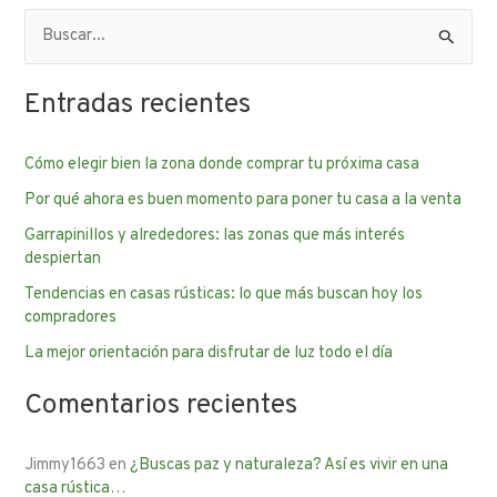
B
u
Entradas recientes
s
c
Cómo elegir bien la zona donde comprar tu próxima casa
a
Por qué ahora es buen momento para poner tu casa a la venta
r
p
Garrapinillos y alrededores: las zonas que más interés
despiertan
o
Tendencias en casas rústicas: lo que más buscan hoy los
r
compradores
:
La mejor orientación para disfrutar de luz todo el día
Comentarios recientes
Jimmy1663
en
¿Buscas paz y naturaleza? Así es vivir en una
casa rústica…