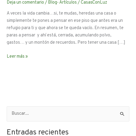
Deja un comentario
/
Blog- Artículos
/
CasasConLuz
A veces la vida cambia…si, te mudas, heredas una casa o
simplemente te pones a pensar en ese piso que antes era un
refugio para ti y que ahora se te queda vacío. En resumen, te
paras a pensar y ahí está, cerrada, acumulando polvo,
gastos… y un montón de recuerdos. Pero tener una casa […]
Leer más »
B
u
Entradas recientes
s