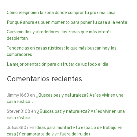
c
Cómo elegir bien la zona donde comprar tu próxima casa
a
Por qué ahora es buen momento para poner tu casa a la venta
r
p
Garrapinillos y alrededores: las zonas que más interés
despiertan
o
Tendencias en casas rústicas: lo que más buscan hoy los
r
compradores
:
La mejor orientación para disfrutar de luz todo el día
Comentarios recientes
Jimmy1663
en
¿Buscas paz y naturaleza? Así es vivir en una
casa rústica…
Steven3108
en
¿Buscas paz y naturaleza? Así es vivir en una
casa rústica…
Julius3807
en
Ideas para montarte tu espacio de trabajo en
casa (Y enamorarte de vivir fuera del ruido)