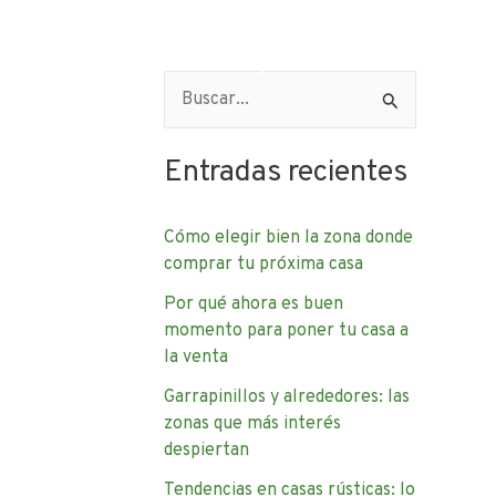
e Nosotros
Contacto
Blog – Artículos de interés
B
u
Entradas recientes
s
c
Cómo elegir bien la zona donde
a
comprar tu próxima casa
r
Por qué ahora es buen
p
momento para poner tu casa a
o
la venta
r
Garrapinillos y alrededores: las
:
zonas que más interés
despiertan
Tendencias en casas rústicas: lo