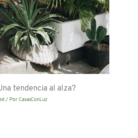
Una tendencia al alza?
ed
/ Por
CasasConLuz