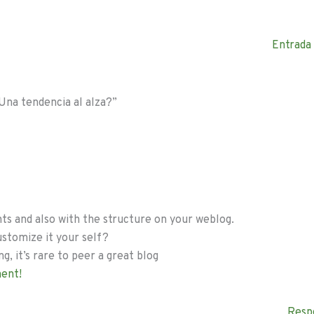
Entrada
Una tendencia al alza?”
nts and also with the structure on your weblog.
customize it your self?
g, it’s rare to peer a great blog
ment
!
Resp