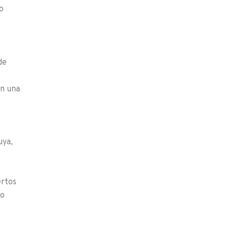
o
de
en una
uya,
ertos
io