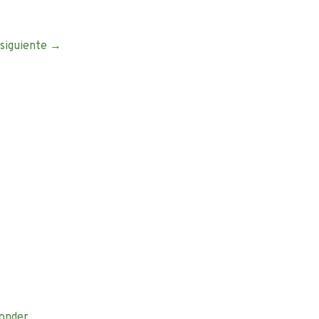
 siguiente
→
onder