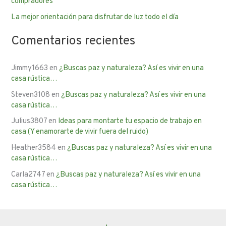
compradores
:
La mejor orientación para disfrutar de luz todo el día
Comentarios recientes
Jimmy1663
en
¿Buscas paz y naturaleza? Así es vivir en una
casa rústica…
Steven3108
en
¿Buscas paz y naturaleza? Así es vivir en una
casa rústica…
Julius3807
en
Ideas para montarte tu espacio de trabajo en
casa (Y enamorarte de vivir fuera del ruido)
Heather3584
en
¿Buscas paz y naturaleza? Así es vivir en una
casa rústica…
Carla2747
en
¿Buscas paz y naturaleza? Así es vivir en una
casa rústica…