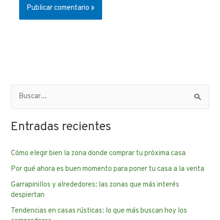
B
u
Entradas recientes
s
c
Cómo elegir bien la zona donde comprar tu próxima casa
a
Por qué ahora es buen momento para poner tu casa a la venta
r
p
Garrapinillos y alrededores: las zonas que más interés
despiertan
o
Tendencias en casas rústicas: lo que más buscan hoy los
r