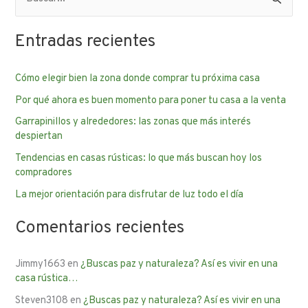
B
u
Entradas recientes
s
c
Cómo elegir bien la zona donde comprar tu próxima casa
a
Por qué ahora es buen momento para poner tu casa a la venta
r
p
Garrapinillos y alrededores: las zonas que más interés
despiertan
o
Tendencias en casas rústicas: lo que más buscan hoy los
r
compradores
:
La mejor orientación para disfrutar de luz todo el día
Comentarios recientes
Jimmy1663
en
¿Buscas paz y naturaleza? Así es vivir en una
casa rústica…
Steven3108
en
¿Buscas paz y naturaleza? Así es vivir en una