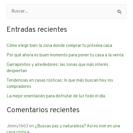
B
u
Entradas recientes
s
c
Cómo elegir bien la zona donde comprar tu próxima casa
a
Por qué ahora es buen momento para poner tu casa a la venta
r
p
Garrapinillos y alrededores: las zonas que más interés
despiertan
o
Tendencias en casas rústicas: lo que más buscan hoy los
r
compradores
:
La mejor orientación para disfrutar de luz todo el día
Comentarios recientes
Jimmy1663
en
¿Buscas paz y naturaleza? Así es vivir en una
casa rústica…