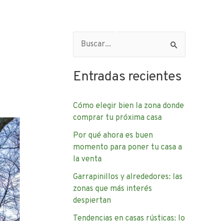
e Nosotros
Contacto
Blog – Artículos de interés
B
u
Entradas recientes
s
c
Cómo elegir bien la zona donde
a
comprar tu próxima casa
r
Por qué ahora es buen
p
momento para poner tu casa a
o
la venta
r
Garrapinillos y alrededores: las
:
zonas que más interés
despiertan
Tendencias en casas rústicas: lo