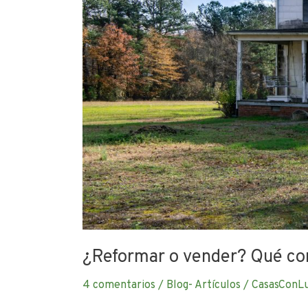
casa
antigua
¿Reformar o vender? Qué co
4 comentarios
/
Blog- Artículos
/
CasasConL