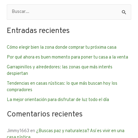
B
u
Entradas recientes
s
c
Cómo elegir bien la zona donde comprar tu próxima casa
a
Por qué ahora es buen momento para poner tu casa a la venta
r
p
Garrapinillos y alrededores: las zonas que más interés
despiertan
o
Tendencias en casas rústicas: lo que más buscan hoy los
r
compradores
:
La mejor orientación para disfrutar de luz todo el día
Comentarios recientes
Jimmy1663
en
¿Buscas paz y naturaleza? Así es vivir en una
casa rústica…