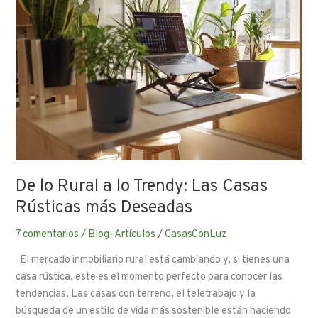
a
lo
Trendy:
Las
Casas
Rústicas
más
Deseadas
De lo Rural a lo Trendy: Las Casas
Rústicas más Deseadas
7 comentarios
/
Blog- Artículos
/
CasasConLuz
El mercado inmobiliario rural está cambiando y, si tienes una
casa rústica, este es el momento perfecto para conocer las
tendencias. Las casas con terreno, el teletrabajo y la
búsqueda de un estilo de vida más sostenible están haciendo