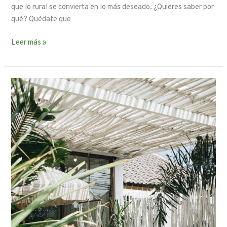
que lo rural se convierta en lo más deseado. ¿Quieres saber por
qué? Quédate que
Leer más »
La
venta
de
casas
rústicas:
¿Una
tendencia
al
alza?