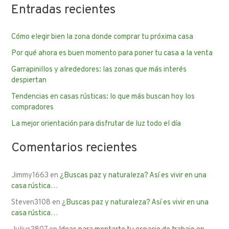
Entradas recientes
s
c
Cómo elegir bien la zona donde comprar tu próxima casa
a
Por qué ahora es buen momento para poner tu casa a la venta
r
p
Garrapinillos y alrededores: las zonas que más interés
despiertan
o
Tendencias en casas rústicas: lo que más buscan hoy los
r
compradores
:
La mejor orientación para disfrutar de luz todo el día
Comentarios recientes
Jimmy1663
en
¿Buscas paz y naturaleza? Así es vivir en una
casa rústica…
Steven3108
en
¿Buscas paz y naturaleza? Así es vivir en una
casa rústica…