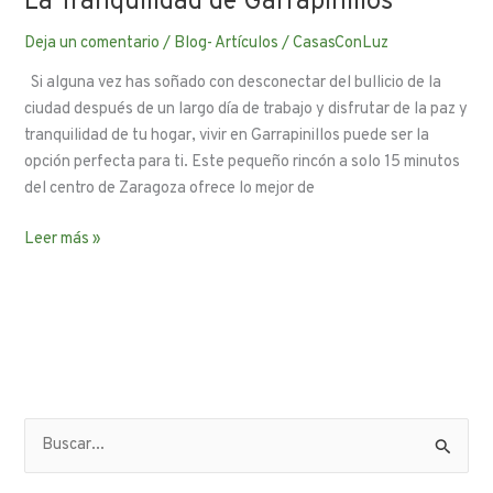
La Tranquilidad de Garrapinillos
Deja un comentario
/
Blog- Artículos
/
CasasConLuz
Si alguna vez has soñado con desconectar del bullicio de la
ciudad después de un largo día de trabajo y disfrutar de la paz y
tranquilidad de tu hogar, vivir en Garrapinillos puede ser la
opción perfecta para ti. Este pequeño rincón a solo 15 minutos
del centro de Zaragoza ofrece lo mejor de
Leer más »
B
u