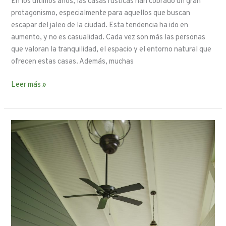
En los últimos años, las casas rústicas han cobrado un gran
protagonismo, especialmente para aquellos que buscan
escapar del jaleo de la ciudad. Esta tendencia ha ido en
aumento, y no es casualidad. Cada vez son más las personas
que valoran la tranquilidad, el espacio y el entorno natural que
ofrecen estas casas. Además, muchas
Leer más »
Cada
casa
tiene
su
historia