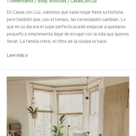
7 comentarios
/
Blog- Artículos
/
CasasConLuz
En Casas con Luz, sabemos que cada hogar tiene su historia,
pero también que, con el tiempo, las necesidades cambian. Lo
que en su día era el lugar perfecto puede empezar a quedarse
pequeño o simplemente dejar de encajar con la vida que quieres
llevar. La familia crece, el ritmo de la ciudad se hace
Leer más »
Vender
un
piso
con
inquilino:
¿Se
puede?
¿Cómo